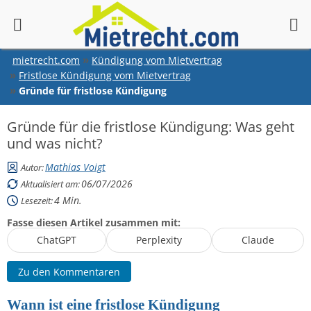
springen
mietrecht.com
Kündigung vom Mietvertrag
Fristlose Kündigung vom Mietvertrag
Gründe für fristlose Kündigung
Gründe für die fristlose Kündigung: Was geht
und was nicht?
Mathias Voigt
Autor:
06/07/2026
Aktualisiert am:
4
Min.
Lesezeit:
Fasse diesen Artikel zusammen mit:
ChatGPT
Perplexity
Claude
Zu den Kommentaren
Wann ist eine fristlose Kündigung