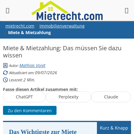
springen
mietrecht.com
Immobilienverwaltung
Miete & Mietzahlung
Miete & Mietzahlung: Das müssen Sie dazu
wissen
Mathias Voigt
Autor:
09/07/2026
Aktualisiert am:
2
Min.
Lesezeit:
Fasse diesen Artikel zusammen mit:
ChatGPT
Perplexity
Claude
Zu den Kommentaren
Das Wichtigste zur Miete