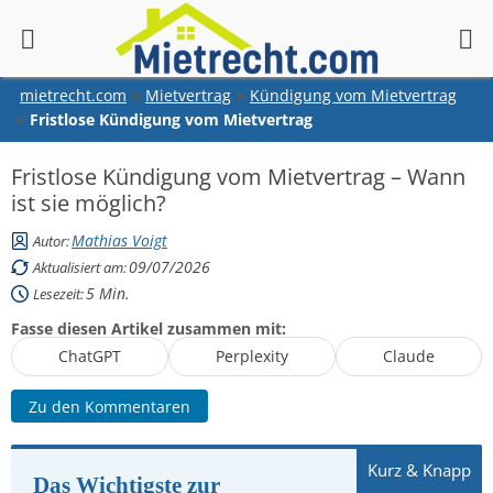
springen
mietrecht.com
Mietvertrag
Kündigung vom Mietvertrag
Fristlose Kündigung vom Mietvertrag
Fristlose Kündigung vom Mietvertrag – Wann
ist sie möglich?
Mathias Voigt
Autor:
09/07/2026
Aktualisiert am:
5
Min.
Lesezeit:
Fasse diesen Artikel zusammen mit:
ChatGPT
Perplexity
Claude
Zu den Kommentaren
Das Wichtigste zur