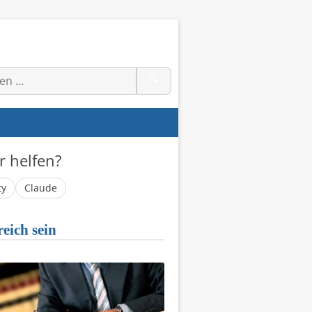
🔍
r helfen?
ty
Claude
eich sein