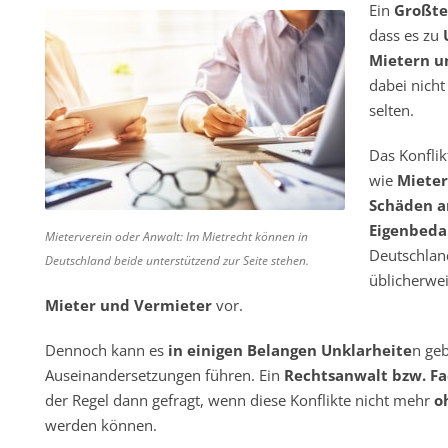
Ein
Großtei
dass es zu
Mietern u
dabei nich
selten.
Das Konflik
wie
Miete
Schäden a
Eigenbeda
Mieterverein oder Anwalt: Im Mietrecht können in
Deutschland
Deutschland beide unterstützend zur Seite stehen.
üblicherwe
Mieter und Vermieter
vor.
Dennoch kann es
in einigen Belangen Unklarheite
n geb
Auseinandersetzungen führen. Ein
Rechtsanwalt bzw. Fa
der Regel dann gefragt, wenn diese Konflikte nicht mehr
o
werden können.