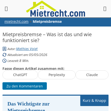
springen
mietrecht.com
Mietpreisbremse
Mietpreisbremse – Was ist das und wie
funktioniert sie?
Mathias Voigt
Autor:
05/05/2026
Aktualisiert am:
8
Min.
Lesezeit:
Fasse diesen Artikel zusammen mit:
ChatGPT
Perplexity
Claude
Zu den Kommentaren
Das Wichtigste zur
Mietpreisbremse