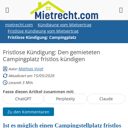
springen
mietrecht.com
Kündigung vom Mietvertrag
Fristlose Kündigung vom Mietvertrag
Fristlose Kündigung: Campingplatz
Fristlose Kündigung: Den gemieteten
Campingplatz fristlos kündigen
Mathias Voigt
Autor:
15/05/2026
Aktualisiert am:
3
Min.
Lesezeit:
Fasse diesen Artikel zusammen mit:
ChatGPT
Perplexity
Claude
Zu den Kommentaren
Ist es möglich einen Campingstellplatz fristlos