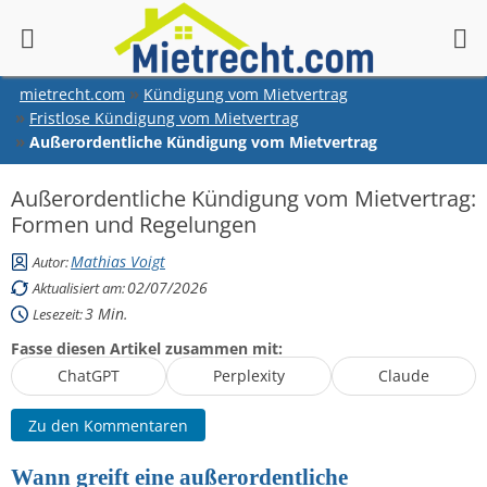
springen
mietrecht.com
Kündigung vom Mietvertrag
Fristlose Kündigung vom Mietvertrag
Außerordentliche Kündigung vom Mietvertrag
Außerordentliche Kündigung vom Mietvertrag:
Formen und Regelungen
Mathias Voigt
Autor:
02/07/2026
Aktualisiert am:
3
Min.
Lesezeit:
Fasse diesen Artikel zusammen mit:
ChatGPT
Perplexity
Claude
Zu den Kommentaren
Wann greift eine außerordentliche