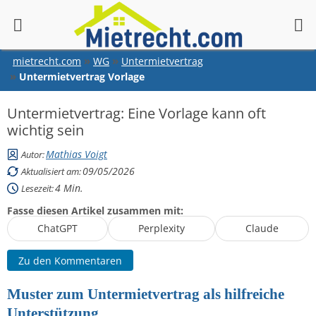
springen
mietrecht.com
WG
Untermietvertrag
Untermietvertrag Vorlage
Untermietvertrag: Eine Vorlage kann oft
wichtig sein
Mathias Voigt
Autor:
09/05/2026
Aktualisiert am:
4
Min.
Lesezeit:
Fasse diesen Artikel zusammen mit:
ChatGPT
Perplexity
Claude
Zu den Kommentaren
Muster zum Untermietvertrag als hilfreiche
Unterstützung