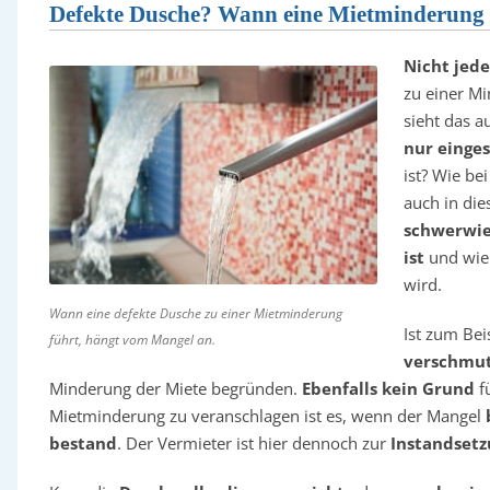
Defekte Dusche? Wann eine Mietminderung 
Nicht jed
zu einer Mi
sieht das a
nur einge
ist? Wie b
auch in die
schwerwie
ist
und wie 
wird.
Wann eine defekte Dusche zu einer Mietminderung
Ist zum Bei
führt, hängt vom Mangel an.
verschmut
Minderung der Miete begründen.
Ebenfalls kein Grund
fü
Mietminderung zu veranschlagen ist es, wenn der Mangel
b
bestand
. Der Vermieter ist hier dennoch zur
Instandsetz