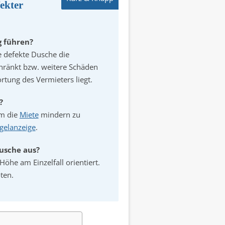
ekter
g führen?
 defekte Dusche die
hränkt bzw. weitere Schäden
rtung des Vermieters liegt.
?
um die
Miete
mindern zu
gelanzeige
.
Dusche aus?
Höhe am Einzelfall orientiert.
ten.