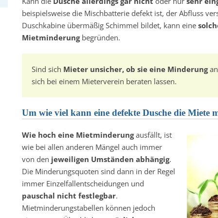
Kann die
Dusche allerdings gar nicht
oder nur
sehr ein
beispielsweise die Mischbatterie defekt ist, der Abfluss ver
Duschkabine übermäßig Schimmel bildet, kann eine
solch
Mietminderung
begründen.
Sind sich
Mieter unsicher, ob sie eine Minderung
an
sich bei einem Mieterverein beraten lassen.
Um wie viel kann eine defekte Dusche die Miete 
Wie hoch eine Mietminderung
ausfällt, ist
wie bei allen anderen Mängel auch immer
von den
jeweiligen Umständen abhängig
.
Die Minderungsquoten sind dann in der Regel
immer Einzelfallentscheidungen und
pauschal nicht festlegbar
.
Mietminderungstabellen können jedoch