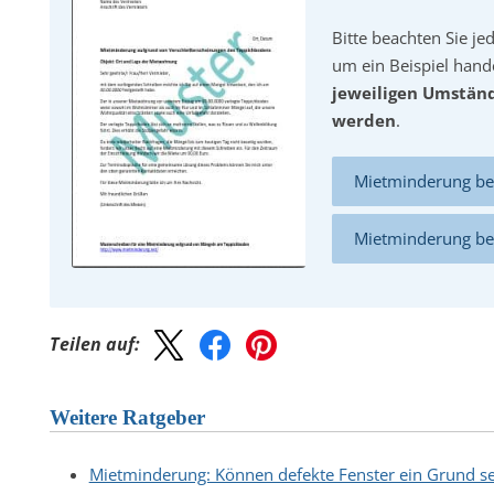
Bitte beachten Sie je
um ein Beispiel hande
jeweiligen Umstän
werden
.
Mietminderung bei
Mietminderung bei
Teilen auf:
Weitere Ratgeber
Mietminderung: Können defekte Fenster ein Grund se