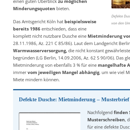
einen guten Überblick
zu möglichen
Minderungsquoten
bieten.
Defekte Dus
Das Amtsgericht Köln hat
beispielsweise
von den Um
bereits 1986
entschieden, dass eine
komplett nicht nutzbare Dusche eine
Mietminderung von
28.11.1986, Az. 221 C 85/86). Laut dem Landgericht Berl
Warmwasserversorgung,
die nicht konstant gewährleistet
begründen (LG Berlin, 14.09.2006, Az. 62 S 90/06). Das gl
Mietminderung von ebenfalls 3 % für eine
mangelhafte 
immer
vom jeweiligen Mangel abhängig
, um wie viel M
Miete mindern können.
Defekte Dusche: Mietminderung – Musterbrief
Nachfolgend
finden 
Musterschreiben
, 
für eine defekte Dus