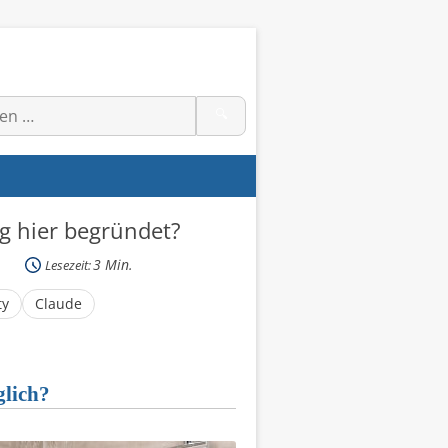
🔍
g hier begründet?
3
Min.
Lesezeit:
ty
Claude
glich?