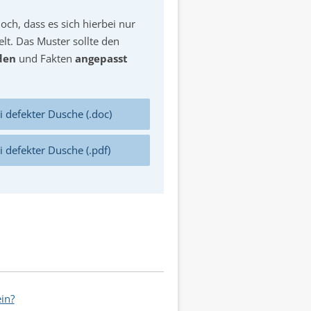
doch, dass es sich hierbei nur
lt. Das Muster sollte den
den
und Fakten
angepasst
 defekter Dusche (.doc)
 defekter Dusche (.pdf)
in?