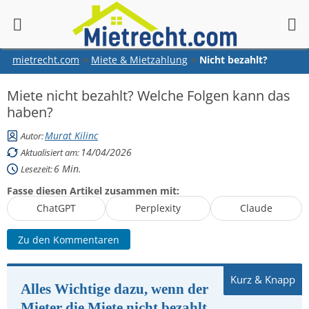
springen
mietrecht.com
Miete & Mietzahlung
Nicht bezahlt?
Miete nicht bezahlt? Welche Folgen kann das
haben?
Murat Kilinc
Autor:
14/04/2026
Aktualisiert am:
6
Min.
Lesezeit:
Fasse diesen Artikel zusammen mit:
ChatGPT
Perplexity
Claude
Zu den Kommentaren
Alles Wichtige dazu, wenn der
Mieter die Miete nicht bezahlt