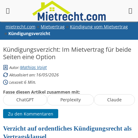
springen
mietrecht.com
Mietvertrag
Kündigung vom Mietvertrag
Kündigungsverzicht
Kündigungsverzicht: Im Mietvertrag für beide
Seiten eine Option
Mathias Voigt
Autor:
16/05/2026
Aktualisiert am:
6
Min.
Lesezeit:
Fasse diesen Artikel zusammen mit:
ChatGPT
Perplexity
Claude
Zu den Kommentaren
Verzicht auf ordentliches Kündigungsrecht als
Vertragsklausel