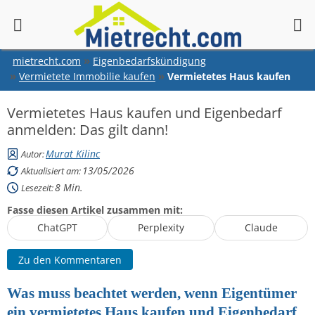
springen
mietrecht.com
Eigenbedarfskündigung
Vermietete Immobilie kaufen
Vermietetes Haus kaufen
Vermietetes Haus kaufen und Eigenbedarf
anmelden: Das gilt dann!
Murat Kilinc
Autor:
13/05/2026
Aktualisiert am:
8
Min.
Lesezeit:
Fasse diesen Artikel zusammen mit:
ChatGPT
Perplexity
Claude
Zu den Kommentaren
Was muss beachtet werden, wenn Eigentümer
ein vermietetes Haus kaufen und Eigenbedarf