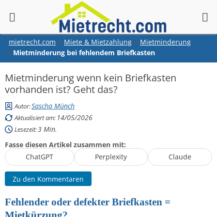
springen
mietrecht.com
Miete & Mietzahlung
Mietminderung
Mietminderung bei fehlendem Briefkasten
Mietminderung wenn kein Briefkasten
vorhanden ist? Geht das?
Sascha Münch
Autor:
14/05/2026
Aktualisiert am:
3
Min.
Lesezeit:
Fasse diesen Artikel zusammen mit:
ChatGPT
Perplexity
Claude
Zu den Kommentaren
Fehlender oder defekter Briefkasten =
Mietkürzung?