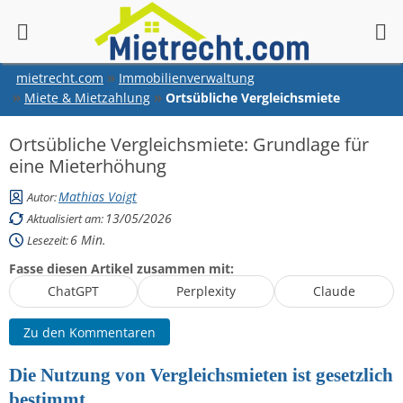
springen
mietrecht.com
Immobilienverwaltung
Miete & Mietzahlung
Ortsübliche Vergleichsmiete
Ortsübliche Vergleichsmiete: Grundlage für
eine Mieterhöhung
Mathias Voigt
Autor:
13/05/2026
Aktualisiert am:
6
Min.
Lesezeit:
Fasse diesen Artikel zusammen mit:
ChatGPT
Perplexity
Claude
Zu den Kommentaren
Die Nutzung von Vergleichsmieten ist gesetzlich
bestimmt