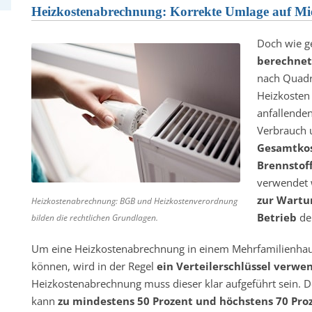
Heizkostenabrechnung: Korrekte Umlage auf Miet
Doch wie g
berechnet
nach Quadr
Heizkosten
anfallende
Verbrauch 
Gesamtkos
Brennstof
verwendet 
zur Wartu
Heizkostenabrechnung: BGB und Heizkostenverordnung
Betrieb
der
bilden die rechtlichen Grundlagen.
Um eine Heizkostenabrechnung in einem Mehrfamilienhaus
können, wird in der Regel
ein Verteilerschlüssel verwe
Heizkostenabrechnung muss dieser klar aufgeführt sein. D
kann
zu mindestens 50 Prozent und höchstens 70 Pro