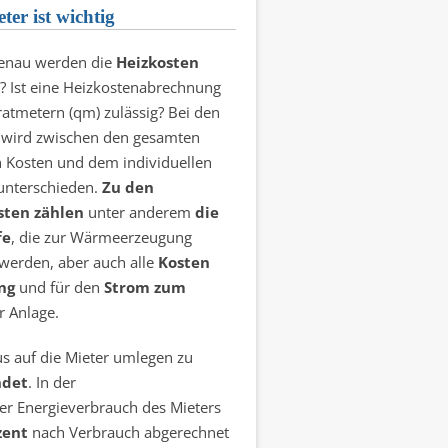
er ist wichtig
enau werden die
Heizkosten
? Ist eine Heizkostenabrechnung
atmetern (qm) zulässig? Bei den
 wird zwischen den gesamten
n Kosten und dem individuellen
unterschieden.
Zu den
ten zählen
unter anderem
die
fe
, die zur Wärmeerzeugung
werden, aber auch alle
Kosten
ng
und für den
Strom zum
 Anlage.
 auf die Mieter umlegen zu
ndet
. In der
er Energieverbrauch des Mieters
zent
nach Verbrauch abgerechnet