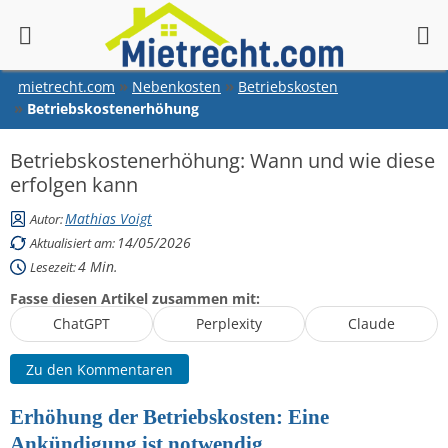
springen
mietrecht.com
Nebenkosten
Betriebskosten
Betriebskostenerhöhung
Betriebskostenerhöhung: Wann und wie diese
erfolgen kann
Mathias Voigt
Autor:
14/05/2026
Aktualisiert am:
4
Min.
Lesezeit:
Fasse diesen Artikel zusammen mit:
ChatGPT
Perplexity
Claude
Zu den Kommentaren
Erhöhung der Betriebskosten: Eine
Ankündigung ist notwendig