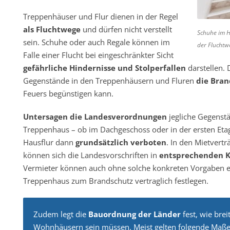
Treppenhäuser und Flur dienen in der Regel
als Fluchtwege
und dürfen nicht verstellt
Schuhe im H
sein. Schuhe oder auch Regale können im
der Flucht
Falle einer Flucht bei eingeschränkter Sicht
gefährliche Hindernisse und Stolperfallen
darstellen.
Gegenstände in den Treppenhäusern und Fluren
die Bran
Feuers begünstigen kann.
Untersagen die Landesverordnungen
jegliche Gegenstä
Treppenhaus – ob im Dachgeschoss oder in der ersten Etag
Hausflur dann
grundsätzlich verboten
. In den Mietvert
können sich die Landesvorschriften in
entsprechenden K
Vermieter können auch ohne solche konkreten Vorgaben 
Treppenhaus zum Brandschutz vertraglich festlegen.
Zudem legt die
Bauordnung der Länder
fest, wie brei
Wohnhäusern sein müssen. Meist gelten folgende Maße