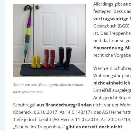
Allerdings gibt
auc
festlegen, dass da
vertragswidrige
Gesetzbuch (BGB) d
ist. Das Treppenha
und darf nur so ge
Hausordnung. Mi
rechtliche Vorgabe
Wenn ein Schuhreg
Wohnungstür platzie
nicht einheitlich
Schuhe vor der Wohnungstür können erlaubt
Einzelfall ausgeleg
oder verboten sein.
Amtsgericht Köpen
Schuhregal
aus Brandschutzgründen
nicht vor der Wohn
Köpenick, 06.10.2017, Az.: 4 C 143/17), das AG Herne hatt
Tiefe jedoch bejaht (AG Herne, 11.07.2013, Az: 20 C 67/1
„Schuhe im Treppenhaus“
gibt es derzeit noch nicht
.