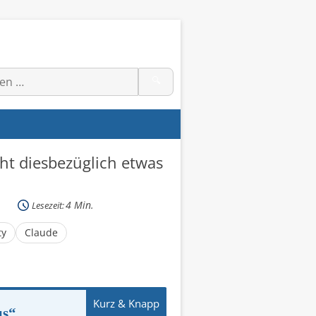
🔍
ht diesbezüglich etwas
4
Min.
Lesezeit:
ty
Claude
us“