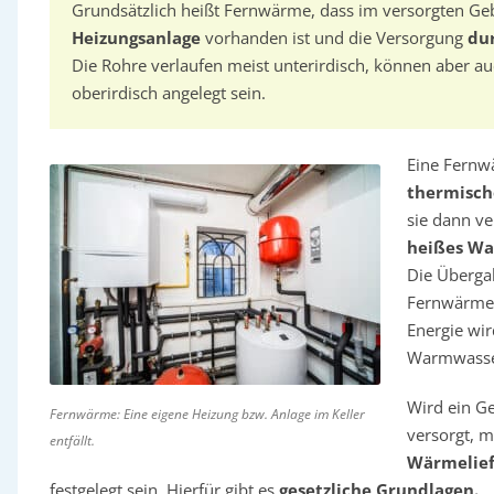
Grundsätzlich heißt Fernwärme, dass im versorgten G
Heizungsanlage
vorhanden ist und die Versorgung
dur
Die Rohre verlaufen meist unterirdisch, können aber a
oberirdisch angelegt sein.
Eine Fernwä
thermisch
sie dann ve
heißes Wa
Die Übergab
Fernwärmeü
Energie wir
Warmwasser
Wird ein G
Fernwärme: Eine eigene Heizung bzw. Anlage im Keller
versorgt, 
entfällt.
Wärmelief
festgelegt sein. Hierfür gibt es
gesetzliche Grundlagen.