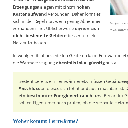
Erzeugungsanlagen
mit einem
hohen
Kostenaufwand
verbunden. Daher lohnt es
sich in der Regel nur, wenn genug Abnehmer
Ob für Fern
vorhanden sind. Üblicherweise
eignen sich
lokal unters
dicht besiedelte Gebiete
besser, um ein
Netz aufzubauen.
In weniger dicht besiedelten Gebieten kann Fernwärme
ei
die Wärmeerzeugung
ebenfalls lokal günstig
ausfällt.
Besteht bereits ein Fernwärmenetz, müssen Gebäudee
Anschluss
an dieses sich lohnt und auch machbar ist. 
ein bestimmter Energieverbrauch
bzw. Bedarf im 
sollten Eigentümer auch prüfen, ob die verbaute Heizun
Woher kommt Fernwärme?