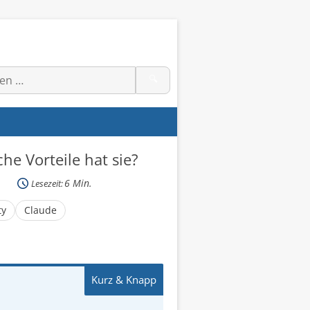
🔍
e Vorteile hat sie?
6
Min.
Lesezeit:
ty
Claude