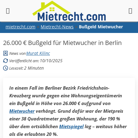
springen
mietrecht.com
Mietrecht-News
Bußgeld Mietwucher
26.000 € Bußgeld für Mietwucher in Berlin
Murat Kilinc
News von
10/10/2025
Veröffentlicht am:
2
Minuten
Lesezeit:
In einem Fall im Berliner Bezirk Friedrichshain-
Kreuzberg wurde gegen eine Wohnungseigentümerin
ein Bußgeld
in Höhe von 26.000 €
aufgrund von
Mietwucher
verhängt. Grund dafür war der Mietpreis
einer 38 Quadratmeter großen Wohnung, der 190 %
über dem ortsüblichen
Mietspiegel
lag – weitaus höher
als die erlaubten 20 %.